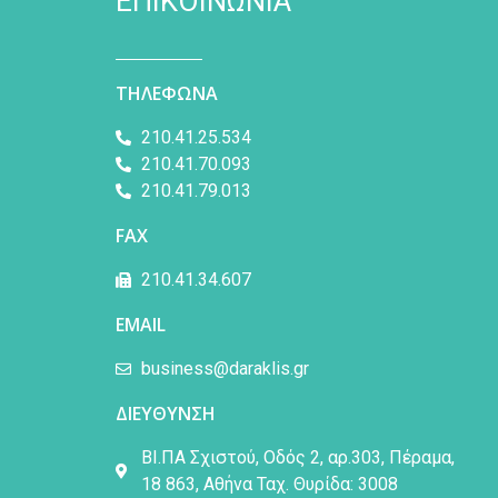
ΕΠΙΚΟΙΝΩΝΙΑ
ΤΗΛΕΦΩΝΑ
210.41.25.534
210.41.70.093
210.41.79.013
FAX
210.41.34.607
EMAIL
business@daraklis.gr
ΔΙΕΥΘΥΝΣΗ
ΒΙ.ΠΑ Σχιστού, Οδός 2, αρ.303, Πέραμα,
18 863, Αθήνα Ταχ. Θυρίδα: 3008