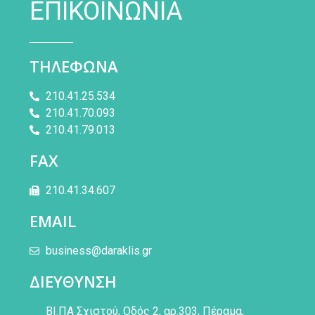
ΕΠΙΚΟΙΝΩΝΙΑ
ΤΗΛΕΦΩΝΑ
210.41.25.534
210.41.70.093
210.41.79.013
FAX
210.41.34.607
EMAIL
business@daraklis.gr
ΔΙΕΥΘΥΝΣΗ
ΒΙ.ΠΑ Σχιστού, Οδός 2, αρ.303, Πέραμα,